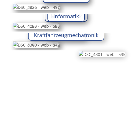
Mechatronik
Informatik
Kraftfahrzeugmechatronik
Bautechnik