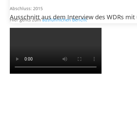
Abschluss: 2015
Ausschnitt aus dem Interview des WDRs mit
Hier gehts zum
ausführlichen Bericht