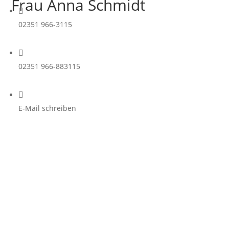
Frau Anna Schmidt

02351 966-3115

02351 966-883115

E-Mail schreiben
Kontakt
Kontakt
Raithelplatz 5
58509 Lüdenscheid