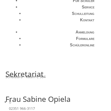
Für Schüler
Service
Schulleitung
Kontakt
Anmeldung
Formulare
Schüleronline
Sekretariat
Schulbüro - Raum C 304
Frau Sabine Opiela

02351 966-3117